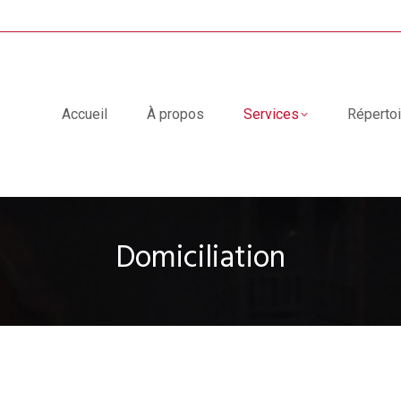
pos
Services
Répertoire
Nouvelles
Nous 
Accueil
À propos
Services
Répertoi
Domiciliation